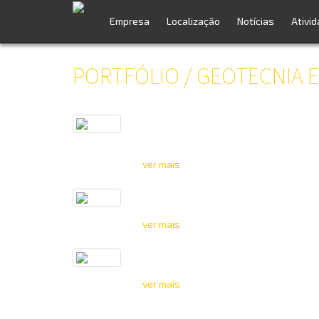
Empresa
Localização
Notícias
Ativi
PORTFÓLIO / GEOTECNIA 
Duque d’ Ávila, nº. 207, Escavação e
Contenção Periférica Provisória tipo
Berlim
ver mais
Parque de Tanques A, B, C, D, E e F –
Execução de betão armado
ver mais
Edifício na Rua Castilho Nº 6 a 12 em
Lisboa
ver mais