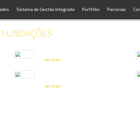
dades
Sistema de Gestão Integrado
Portfólio
Parcerias
Co
E FUNDAÇÕES
Fórum Theatrum das Caldas da Rainha
ver mais
Ponte do Reguengo sobre a Vala da
Azambuja
ver mais