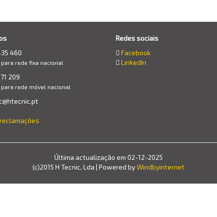
os
Redes sociais
435 460
Facebook
LinkedIn
ara rede fixa nacional
71 209
para rede móvel nacional
c@htecnic.pt
e reclamações
Última actualização em 02-12-2025
(c)2015 H Tecnic, Lda | Powered by
Windbyinternet