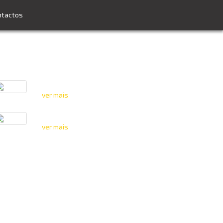
ntactos
Edifício “Elias Garcia”
ver mais
Edifício em Moura
ver mais