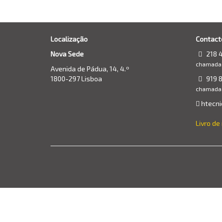
Localização
Contact
Nova Sede
218 
chamada p
Avenida de Pádua, 14, 4.º
1800-297 Lisboa
919 8
chamada 
htecni
Livro d