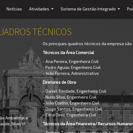
Notícias
Atividades
Sistema de Gestão Integrado
Por
...
...
QUADROS TÉCNICOS
Os principais quadros técnicos da empresa são
Técnicos da Área Comercial
- Ana Pereira, Engenheira Civil
- Pedro Aguiar, Engenheiro Civil
- João Ferreira, Administrativo
Diretores de Obra
- Daniel Trindade, Engenheiro Civil
- Nuno Silva, Engenheiro Civil
- João Coelho, Engenheiro Civil
- Diogo Santos, Engenheiro Civil
- Edna Diniz, Engenheira Civil
tão Ambiental e
aúde, Nível VI
Técnicos da Área Financeira/ Recursos Humano
- Andreia Tavares, Licenciatura em Economia