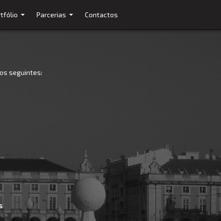
tfólio
Parcerias
Contactos
...
...
 os seguintes:
s