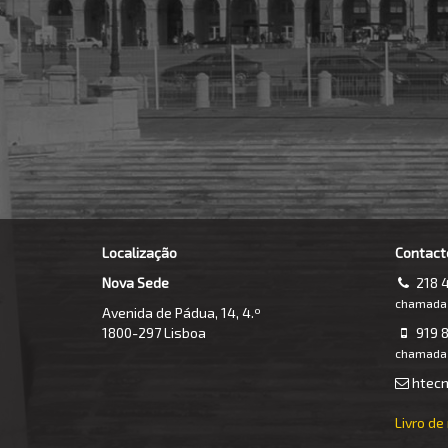
Localização
Contact
Nova Sede
218 
chamada p
Avenida de Pádua, 14, 4.º
1800-297 Lisboa
919 8
chamada 
htecn
Livro d