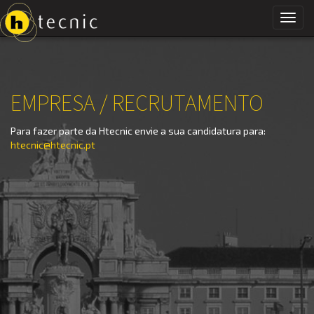
Toggl
navig
EMPRESA / RECRUTAMENTO
Para fazer parte da Htecnic envie a sua candidatura para:
htecnic@htecnic.pt