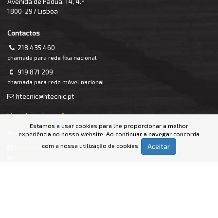
Avenida de Pádua, 14, 4.º
1800-297 Lisboa
Contactos
218 435 460
chamada para rede fixa nacional
919 871 209
chamada para rede móvel nacional
htecnic@htecnic.pt
Livro de reclamações
Estamos a usar cookies para lhe proporcionar a melhor
Redes sociais
experiência no nosso website. Ao continuar a navegar concorda
com a nossa utilização de cookies.
Aceitar
Facebook
LinkedIn
Partilhar
Facebook
Twitter
Última actualização em 02-12-2025