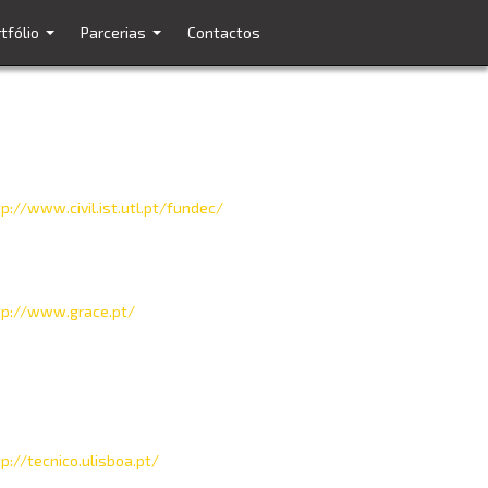
tfólio
Parcerias
Contactos
...
...
NDEC
tp://www.civil.ist.utl.pt/fundec/
ACE
tp://www.grace.pt/
 - Instituto Superior Técnico
tp://tecnico.ulisboa.pt/