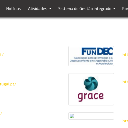
Notícias
Atividades
Sistema de Gestão Integrado
Por
...
...
FU
t/
ht
GR
ação
ht
tugal.pt/
 Ciências e Tecnologia da
 Lisboa
t/
IST
ht