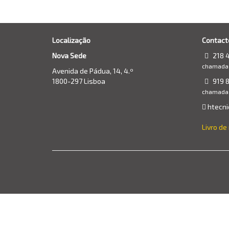
Localização
Contact
Nova Sede
218 
chamada p
Avenida de Pádua, 14, 4.º
1800-297 Lisboa
919 8
chamada 
htecni
Livro d