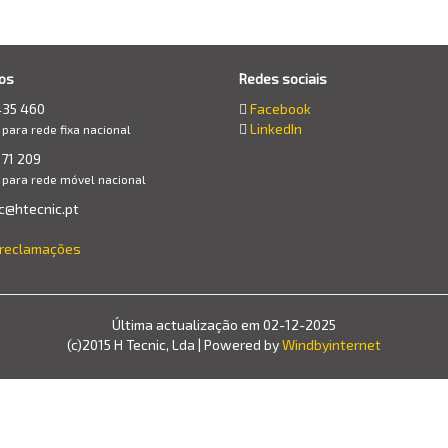
os
Redes sociais
435 460
Facebook
LinkedIn
ara rede fixa nacional
71 209
para rede móvel nacional
c@htecnic.pt
e reclamações
Última actualização em 02-12-2025
(c)2015 H Tecnic, Lda | Powered by
Windbyinternet