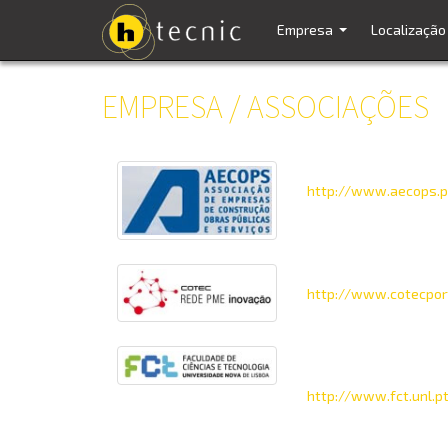
Empresa
Localização
...
EMPRESA / ASSOCIAÇÕES
AECOPS
http://www.aecops.p
Cotec Rede PME Inov
http://www.cotecpor
FCTUNL - Faculdade de
Universidade Nova de
http://www.fct.unl.p