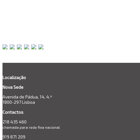
Avaliação da aderência aos betões existentes de materiais de repara
Determinação dos níveis de carbonatação e teor de cloretos nos bet
Avaliação da qualidade do betão de zonas particulares de pilares atr
Verificação da correspondência entre o projecto e o construído, atra
Avaliação da resistência à tracção das armaduras, através de recolha
estrutural.
Mapeamento completo das anomalias e patologias existentes nos 3 e
Elaboração de Relatório.
Localização
Nova Sede
Avenida de Pádua, 14, 4.º
1800-297 Lisboa
Contactos
218 435 460
chamada para rede fixa nacional
919 871 209