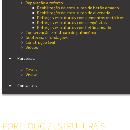
Reparação e reforço
Reabilitação de estruturas de betão armado
Reabilitação de estruturas de alvenaria
Reforços estruturais com elementos metálicos
Reforços estruturais com compósitos
Reforços estruturais com betão armado
Conservação e restauro de património
Geotecnia e fundações
Construção Civil
Vídeos
Parcerias
Teses
Visitas
Contactos
PORTFOLIO / ESTRUTURAIS