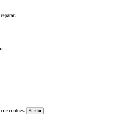
reparar;
o.
ão de cookies.
Aceitar