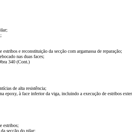
lar;
;
e estribos e reconstituição da secção com argamassa de reparação;
rebocado nas duas faces;
oObra 340 (Cont.)
ícias de alta resistência;
 epoxy, à face inferior da viga, incluindo a execução de estribos exter
 estribos;
 da secção do pilar;