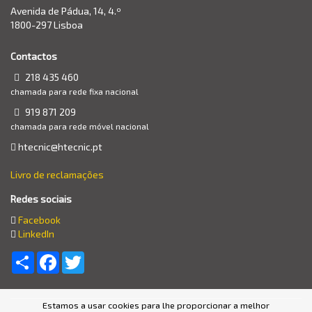
Avenida de Pádua, 14, 4.º
1800-297 Lisboa
Contactos
218 435 460
chamada para rede fixa nacional
919 871 209
chamada para rede móvel nacional
htecnic@htecnic.pt
Livro de reclamações
Redes sociais
Facebook
LinkedIn
Partilhar
Facebook
Twitter
Estamos a usar cookies para lhe proporcionar a melhor